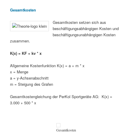
if(window.SUImageCarousel){setTimeout(function()
Gesamtkosten
{window.SUImageCarousel.initGallery(document.getElementById("su_i
0);}var
Gesamtkosten setzen sich aus
su_image_carousel_6a74bd3301293_script=document.getElementById("
beschäftigungsabhängigen Kosten und
{su_image_carousel_6a74bd3301293_script.parentNode.removeChild(s
beschäftigungsunabhängigen Kosten
zusammen.
K(x) = KF + kv * x
Allgemeine Kostenfunktion K(x) = a + m * x
x = Menge
a = y-Achsenabschnitt
m = Steigung des Grafen
Gesamtkostengleichung der PerKol Sportgeräte AG: K(x) =
3.000 + 500 * x
Gesamtkosten