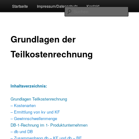
Zum
Hauptmenü
Betriebswirtschaftslehre zum Selbststudium
Startseite
Impressum/Datenschutz
Kontakt
primären
Such
Inhalt
springen
Grundlagen der
Teilkostenrechnung
Inhaltsverzeichnis:
Grundlagen Teilkostenrechnung
– Kostenarten
– Ermittlung von kv und KF
– Gewinnschwellenmenge
DB-1-Rechnung im 1- Produktunternehmen
– db und DB
– Zusammenhang db – KF und db – BE