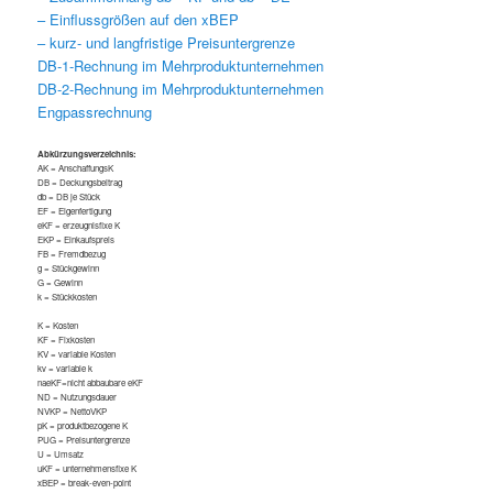
– Einflussgrößen auf den xBEP
– kurz- und langfristige Preisuntergrenze
DB-1-Rechnung im Mehrproduktunternehmen
DB-2-Rechnung im Mehrproduktunternehmen
Engpassrechnung
Abkürzungsverzeichnis:
AK = AnschaffungsK
DB = Deckungsbeitrag
db = DB je Stück
EF = Eigenfertigung
eKF = erzeugnisfixe K
EKP = Einkaufspreis
FB = Fremdbezug
g = Stückgewinn
G = Gewinn
k = Stückkosten
K = Kosten
KF = Fixkosten
KV = variable Kosten
kv = variable k
naeKF=nicht abbaubare eKF
ND = Nutzungsdauer
NVKP = NettoVKP
pK = produktbezogene K
PUG = Preisuntergrenze
U = Umsatz
uKF = unternehmensfixe K
xBEP = break-even-point