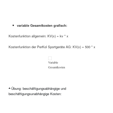
variable Gesamtkosten grafisch:
Kostenfunktion allgemein: KV(x) = kv * x
Kostenfunktion der PerKol Sportgeräte AG: KV(x) = 500 * x
Variable
Gesamtkosten
>>>> Entscheiden Sie jeweils, ob es sich bei den nachfolgenden
Übung: beschäftigungsabhängige und
Kosten um beschäftigungsabhängige oder
beschäftigungsunabhängige Kosten:
beschäftigungsunabhängige Kosten handelt.