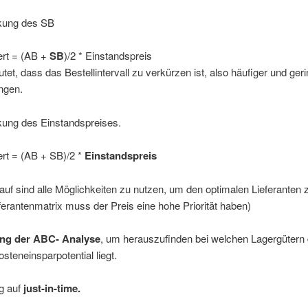
kung des SB
rt = (AB
+
SB
)/2 * Einstandspreis
tet, dass das Bestellintervall zu verkürzen ist, also häufiger und ger
ngen.
ung des Einstandspreises.
rt = (AB
+ SB)/2 *
Einstandspreis
uf sind alle Möglichkeiten zu nutzen, um den optimalen Lieferanten z
eferantenmatrix muss der Preis eine hohe Priorität haben)
g der ABC- Analyse
, um herauszufinden bei welchen Lagergütern
steneinsparpotential liegt.
g auf
just-in-time.