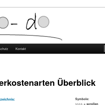
elbststudium
schutz
Kontakt
erkostenarten Überblick
rzeichnis:
Symbole:
>>>> = scrollen