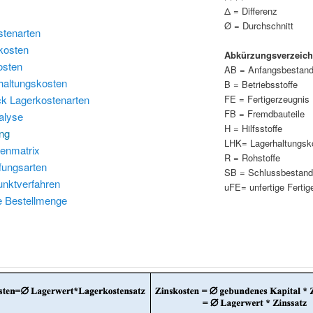
Δ = Differenz
Ø = Durchschnitt
stenarten
osten
Abkürzungsverzeich
sten
AB = Anfangsbestan
altungskosten
B = Betriebsstoffe
FE = Fertigerzeugnis
 Lagerkostenarten
FB = Fremdbauteile
alyse
H = Hilfsstoffe
ng
LHK= Lagerhaltungsk
tenmatrix
R = Rohstoffe
fungsarten
SB = Schlussbestan
unktverfahren
uFE= unfertige Fertig
e Bestellmenge