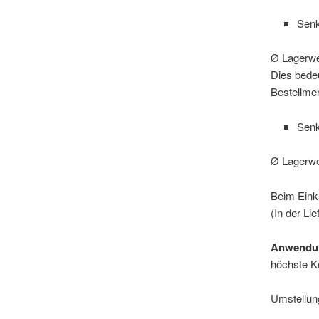
Sen
Ø Lagerwe
Dies bedeu
Bestellme
Senk
Ø Lagerwe
Beim Einka
(In der Li
Anwendun
höchste Ko
Umstellun