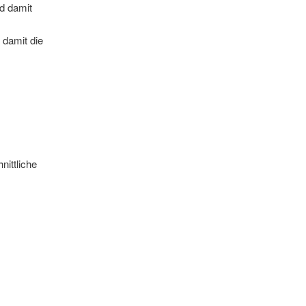
nd damit
 damit die
nittliche