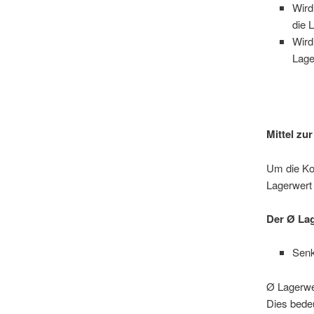
Wird
die 
Wird
Lage
Mittel zu
Um die Kos
Lagerwert
Der Ø Lag
Sen
Ø Lagerwe
Dies bedeu