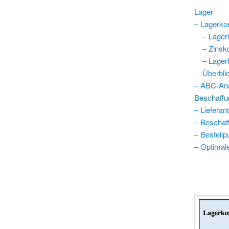
Lager
– Lagerko
– Lagerk
– Zinsko
– Lagerh
Überblick
– ABC-An
Beschaffu
– Lieferan
– Beschaf
– Bestellp
– Optimal