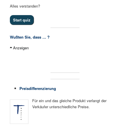
Alles verstanden?
Wußten Sie, dass … ?
Anzeigen
knapp 60 % der Produktinnovationen scheitern, da sie mit
einem hohen Preis beim Käufer Erwartungen wecken, die
das Produkt nicht erfüllt.
Preisdifferenzierung
Für ein und das gleiche Produkt verlangt der
Verkäufer unterschiedliche Preise.