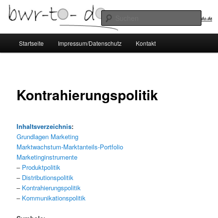
Zum
Betriebswirtschaftslehre zum Selbststudium
primären
Such
Inhalt
springen
Hauptmenü
Startseite
Impressum/Datenschutz
Kontakt
Kontrahierungspolitik
Inhaltsverzeichnis
:
Grundlagen Marketing
Marktwachstum-Marktanteils-Portfolio
Marketinginstrumente
–
Produktpolitik
–
Distributionspolitik
–
Kontrahierungspolitik
–
Kommunikationspolitik