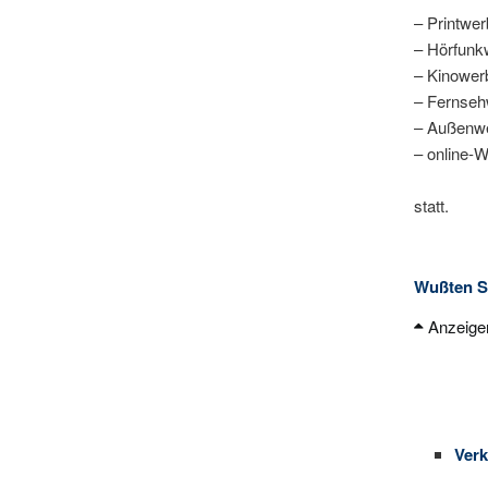
– Printwe
– Hörfunk
– Kinower
– Fernse
– Außenwe
– online-
statt.
Wußten S
Anzeige
sich
Juge
stat
tägli
60 %
Ver
über