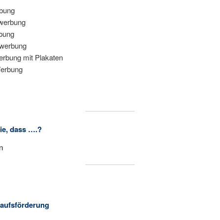
rbung
werbung
bung
hwerbung
rbung mit Plakaten
Werbung
ie, dass ….?
n
 männliche Jugendliche stärker von Werbung beeinflussen lassen als
ndliche.
istisch gesehen jede Person zwischen 500 und 1.000 Werbeeindrücke 
ch.
 aller Produkte für Kinder auf ihrer Augenhöhe platziert werden.
kaufsförderung
 Emotionen Werbebotschaften schneller transportiert werden.