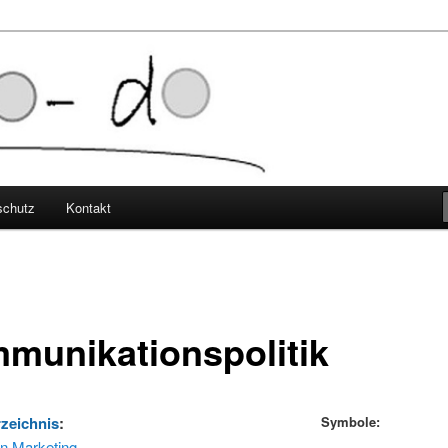
elbststudium
schutz
Kontakt
munikationspolitik
rzeichnis
:
Symbole:
n Marketing