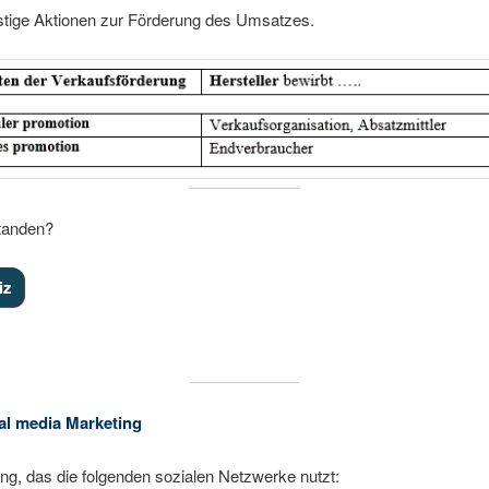
Werbeagenturen auf Aussagen von Experten wie z.B. Zahnärzten set
istige Aktionen zur Förderung des Umsatzes.
Glaubwürdigkeit zu steigern.
maschinen- und Bannerwerbung die größte Bedeutung bei der onli
en.
 der Kaufentscheidungen unterbewußt getroffen werden.
Werberat (freiwillige Selbstkontrolle der Werbebranche) 2017 in 135
hwerdefällen tätig wurde. 90 % der Unternehmen folgten der Empfeh
erates. In 14 Fällen sprach der Werberat eine Rüge aus.
standen?
al media Marketing
ing, das die folgenden sozialen Netzwerke nutzt: