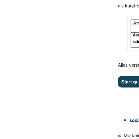
die 
als kurzfr
die 
Such
hab
80 %
der 
Besc
Werb
Alles ver
soci
ist Market