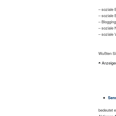
– soziale
– soziale 
– Blogging
– soziale 
– soziale
Wußten Si
Anzeige
36 %
Twit
bei 
daz
Sens
bedeutet e