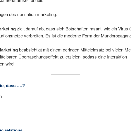
ufmerksamkeit erzielt.
gen des sensation marketing:
arketing
zielt darauf ab, dass sich Botschaften rasant, wie ein Virus 
tionsnetze verbreiten. Es ist die moderne Form der Mundpropagan
Marketing
beabsichtigt mit einem geringen Mitteleinsatz bei vielen 
ttelbaren Überraschungseffekt zu erzielen, sodass eine Interaktion
en wird.
ie, dass ….?
n
W mit seinem Video eines kleinen Jungen im Darth Vader Kostüm ge
len Marketingerfolg zu erringen. Die Ansprache der großen Star War
emeinde und die emotionale Situation schafften den Durchbruch (vir
eting)
Edeka Kampagne „Supergeil“, dank der rasanten Verbreitung über Fa
ic relations