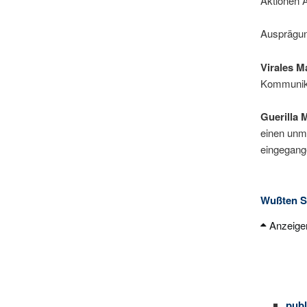
Aktionen A
Ausprägun
Virales M
Kommunika
Guerilla 
einen unmi
eingegang
Wußten S
Anzeige
es V
vira
Fang
Mark
die 
publ