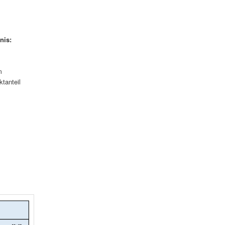
nis:
m
ktanteil