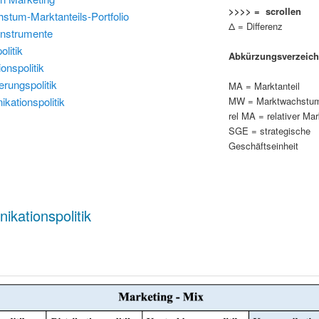
>>>> = scrollen
stum-Marktanteils-Portfolio
Δ = Differenz
instrumente
olitik
Abkürzungsverzeich
ionspolitik
erungspolitik
MA = Marktanteil
ationspolitik
MW = Marktwachstu
rel MA = relativer Mar
SGE = strategische
Geschäftseinheit
kationspolitik