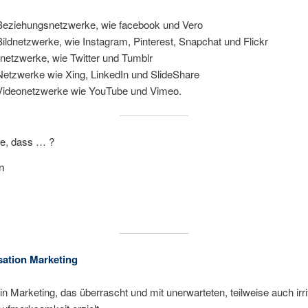
 Beziehungsnetzwerke, wie facebook und Vero
Bildnetzwerke, wie Instagram, Pinterest, Snapchat und Flickr
netzwerke, wie Twitter und Tumblr
Netzwerke wie Xing, LinkedIn und SlideShare
 Videonetzwerke wie YouTube und Vimeo.
e, dass … ?
n
 der 16-29-jährigen Deutschen bei Instagram sind.
ter seine Begrenzung auf 280 Zeichen erweitert hat.
YouTube im Durchschnitt in einer Minute 100 Stunden neues Videomat
ukommen.
ation Marketing
in Marketing, das überrascht und mit unerwarteten, teilweise auch irr