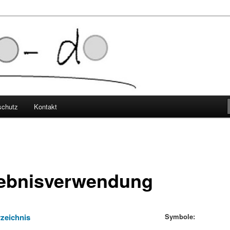
elbststudium
schutz
Kontakt
ebnisverwendung
rzeichnis
Symbole: