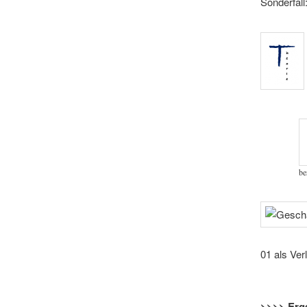
Sonderfall
be
01 als Ver
>>>> Erg