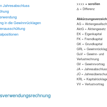
>>>> = scrollen
n Jahresabschluss
Δ = Differenz
höhung
verwendung
Abkürzungsverzeich
ung in die Gewinnrücklagen
AG = Aktiengesellsch
enausschüttung
AktG = Aktiengesetz
EK = Eigenkapital
alpositionen
FK = Fremdkapital
GK = Grundkapital
GRL = Gewinnrückla
GuV = Gewinn- und
Verlustrechnung
GV = Gewinnvortrag
JA = Jahresabschlus
JÜ = Jahresüberschu
KRL = Kapitalrücklag
VV = Verlustvortrag
isverwendungsrechnung