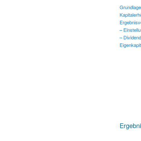
Grundlage
Kapitaler
Ergebnis
–
Einstell
–
Dividend
Eigenkapit
Ergebn