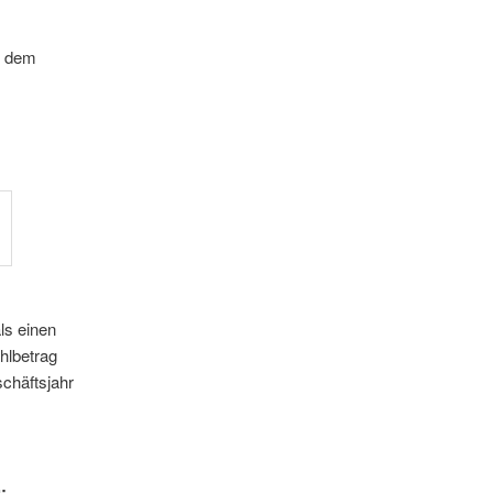
us dem
ls einen
hlbetrag
chäftsjahr
: