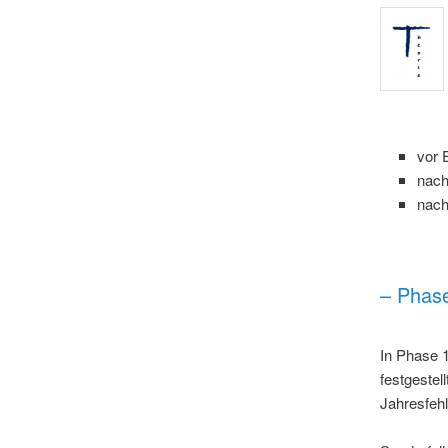
vor 
nach
nach
– Phas
In Phase 1
festgestel
Jahresfehl