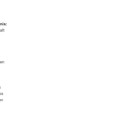
nis:
aft
gen
s
ss
en