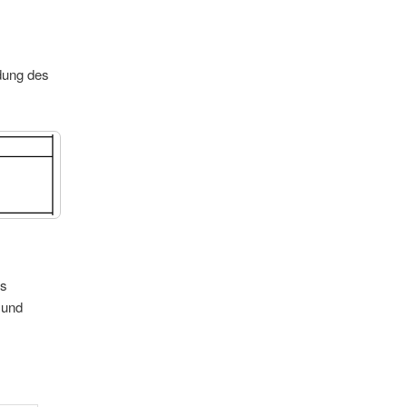
dung des
ss
 und