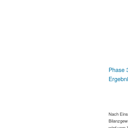
Phase 3
Ergebn
Nach Einst
Bilanzgewi
wird vom 