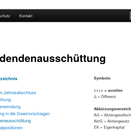
elbststudium
schutz
Kontakt
idendenausschüttung
rzeichnis
Symbole:
>>>> = scrollen
n J
ahresabschluss
Δ = Differenz
höhung
verwendung
Abkürzungsverzeich
ung in die Gewinnrücklagen
AG = Aktiengesellsch
denausschüttung
AktG = Aktiengesetz
EK = Eigenkapital
alpositionen