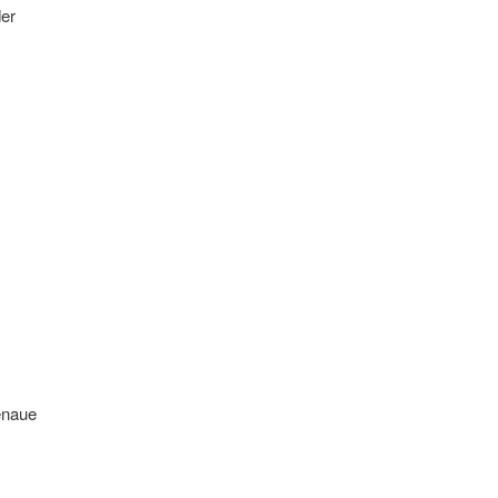
er
enaue