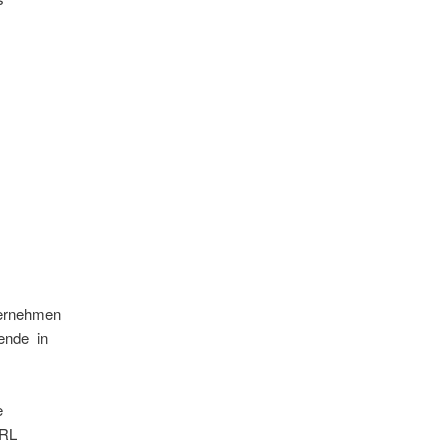
ternehmen
dende in
e
GRL