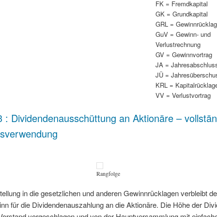
FK = Fremdkapital
GK = Grundkapital
GRL = Gewinnrückla
GuV = Gewinn- und
Verlustrechnung
GV = Gewinnvortrag
JA = Jahresabschlus
JÜ = Jahresüberschu
KRL = Kapitalrücklag
VV = Verlustvortrag
 : Dividendenausschüttung an Aktionäre – vollstän
isverwendung
Rangfolge
ellung in die gesetzlichen und anderen Gewinnrücklagen verbleibt de
nn für die Dividendenauszahlung an die Aktionäre. Die Höhe der Div
Vorstand vorgeschlagen und von der Hauptversammlung mit einfach