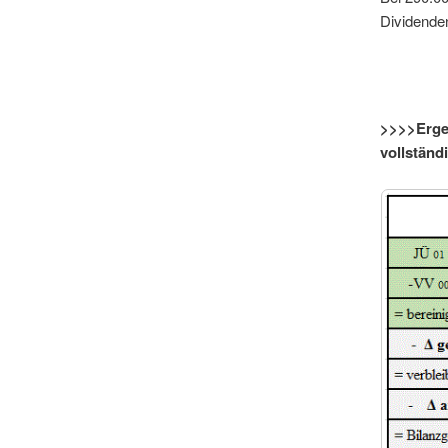
Dividenden
>>>>Erge
vollstän