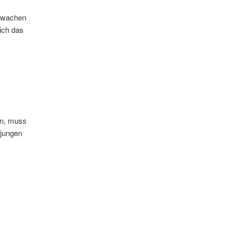
chwachen
ich das
en, muss
 jungen