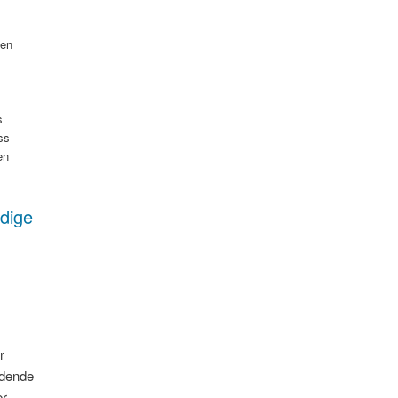
gen
s
ss
en
dige
r
idende
er