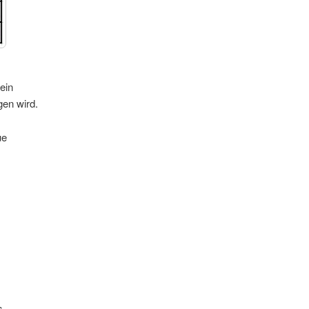
ein
gen wird.
ue
s