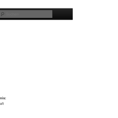
Suchen
nis:
aft