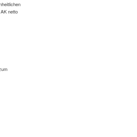
heitlichen
 AK netto
 zum