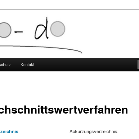
elbststudium
schutz
Kontakt
chschnittswertverfahren
rzeichnis
:
Abkürzungsverzeichnis: