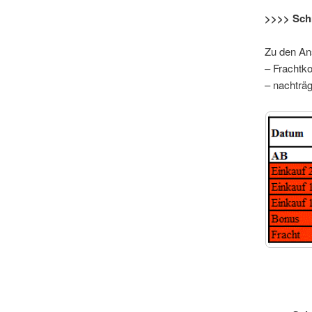
>>>> Schr
Zu den An
– Frachtko
– nachträ