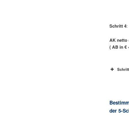
Schritt 4
:
AK netto
( AB in €
Schrit
Bestimmu
der 5-Sc