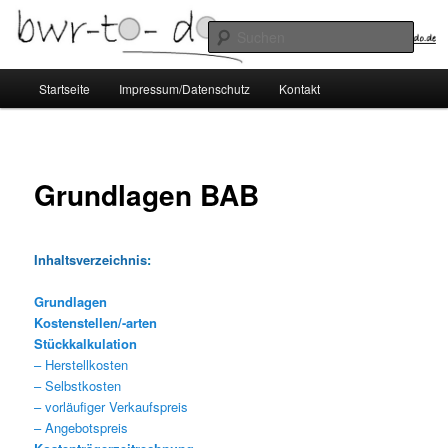
Zum
Betriebswirtschaftslehre zum Selbststudium
primären
Such
Inhalt
springen
Hauptmenü
Startseite
Impressum/Datenschutz
Kontakt
Grundlagen BAB
Inhaltsverzeichnis
:
Grundlagen
Kostenstellen/-arten
Stückkalkulation
– Herstellkosten
– Selbstkosten
– vorläufiger Verkaufspreis
– Angebotspreis