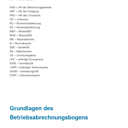
HKA = HK der Abrechnungsperiode
HKF = HK der Fertigung
HKU = HK des Umsatzes
IST = Istkosten
KU = Kostenunterdeckung
KÜ = Kostenüberdeckung
MEK = MaterialEK
MGK = MaterialGK
MK = Materialkosten
N = Normalkosten
SEK = SonderEK
SK = Selbstkosten
UE = Umsatzergebnis
uFE = unfertige Erzeugnisse
VtGK = VertriebsGK
vVKP= vorläufiger Verkaufspreis
VwGK = VerwaltungsGK
ZVKP = Zielverkaufspreis
Grundlagen des
Betriebsabrechnungsbogens