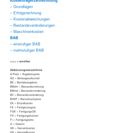
Kostenträgerzeitrechnung
– Grundlagen
– Erfolgsrechnung
– Kostenabweichungen
– Bestandsveränderungen
– Maschinenkosten
BAB
– einstufiger BAB
– mehrstufiger BAB
>>>> = scrollen
Abkürzungsverzeichnis
A-Preis = Angebotspreis
AG = Aktiengesellschaft
BE = Betriebsergebnis
BMehr = Bestandsmehrung
BMind = Bestandsminderung
BV = Bestandsveränderung
BVKP = Barverkaufspreis
EK = Einzelkosten
FE = Fertigerzeugnis
FGK = FertigungsGK
FK = Fertigungskosten
Fl = Fertigungslohn
G = Gewinn
GK = Gemeinkosten
HK = Herstellkosten